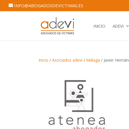
INFO@ABOGADOSDEVICTIMAS.ES
INICIO
ADEVI
Inicio
/
Asociados adevi
/
Málaga
/ Javier Herná