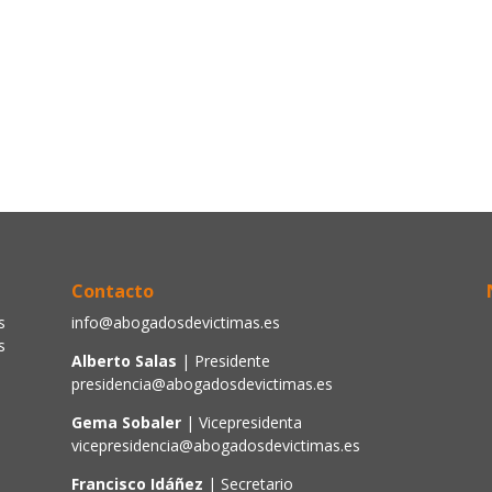
Contacto
s
info@abogadosdevictimas.es
s
Alberto Salas
| Presidente
presidencia@abogadosdevictimas.es
Gema Sobaler
| Vicepresidenta
vicepresidencia@abogadosdevictimas.es
Francisco Idáñez
| Secretario