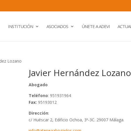
INSTITUCIÓN
ASOCIADOS
ÚNETE A ADEVI
ACTUA
ndez Lozano
Javier Hernández Lozan
Abogado
Teléfono
: 951931964
Fax:
95193012
Dirección
:
c/ Huéscar 2, Edificio Ochoa, 3ª-3C. 29007 Málaga.
info@ateneaabogados.com