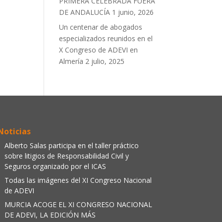
PRIMERA CELEBRADA FUERA
DE ANDALUCÍA
1 junio, 2026
Un centenar de abogados
especializados reunidos en el
X Congreso de ADEVI en
Almería
2 julio, 2025
Noticias
Alberto Salas participa en el taller práctico
sobre litigios de Responsabilidad Civil y
Seguros organizado por el ICAS
Todas las imágenes del XI Congreso Nacional
de ADEVI
MURCIA ACOGE EL XI CONGRESO NACIONAL
DE ADEVI, LA EDICIÓN MÁS