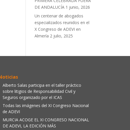
PRIMERA CELEBRADA FUERA
DE ANDALUCÍA
1 junio, 2026
Un centenar de abogados
especializados reunidos en el
X Congreso de ADEVI en
Almería
2 julio, 2025
Noticias
Alberto Salas participa en el taller práctico
sobre litigios de Responsabilidad Civil y
Seguros organizado por el ICAS
Todas las imágenes del XI Congreso Nacional
de ADEVI
MURCIA ACOGE EL XI CONGRESO NACIONAL
DE ADEVI, LA EDICIÓN MÁS