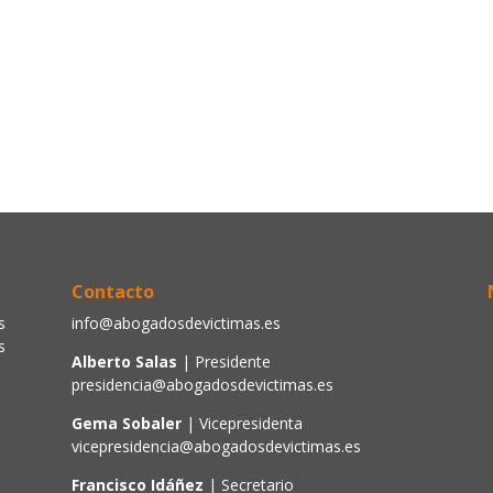
Contacto
s
info@abogadosdevictimas.es
s
Alberto Salas
| Presidente
presidencia@abogadosdevictimas.es
Gema Sobaler
| Vicepresidenta
vicepresidencia@abogadosdevictimas.es
Francisco Idáñez
| Secretario