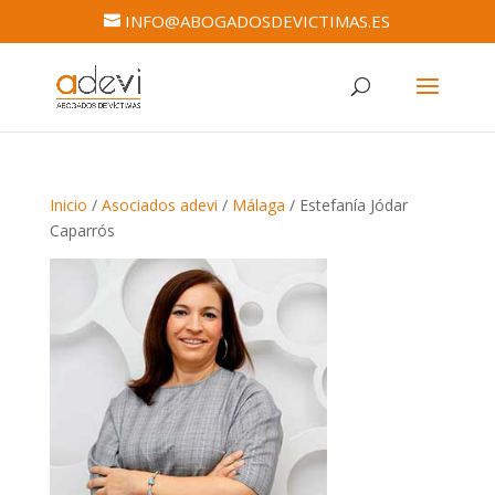
INFO@ABOGADOSDEVICTIMAS.ES
Inicio
/
Asociados adevi
/
Málaga
/ Estefanía Jódar
Caparrós