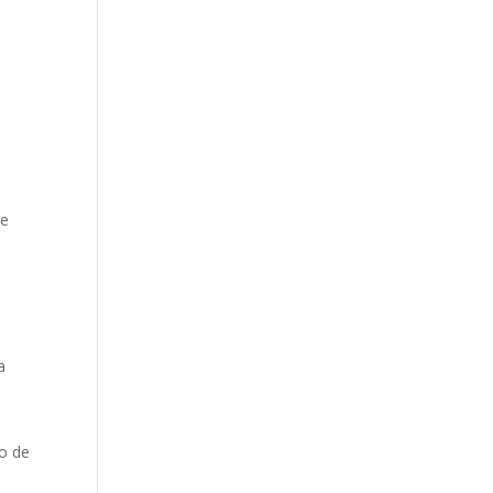
de
a
so de