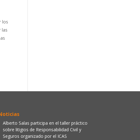
r los
 las
las
Noticias
Alberto Salas participa en el taller práctico
sobre litigios de Responsabilidad Civil y
Seguros organizado por el ICAS