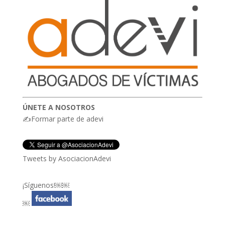
ÚNETE A NOSOTROS
✍Formar parte de adevi
Tweets by AsociacionAdevi
¡Síguenos!￼￼
￼