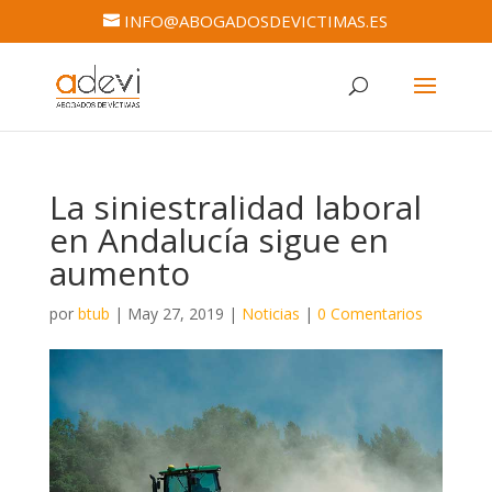
INFO@ABOGADOSDEVICTIMAS.ES
La siniestralidad laboral
en Andalucía sigue en
aumento
por
btub
|
May 27, 2019
|
Noticias
|
0 Comentarios