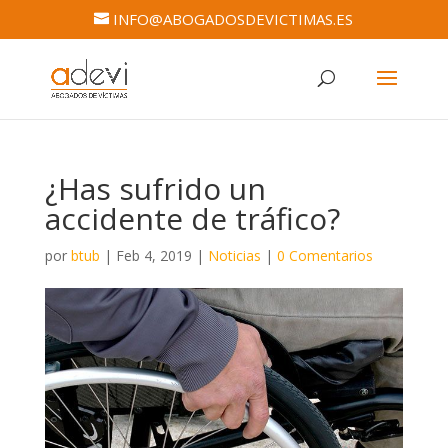
INFO@ABOGADOSDEVICTIMAS.ES
¿Has sufrido un
accidente de tráfico?
por
btub
|
Feb 4, 2019
|
Noticias
|
0 Comentarios