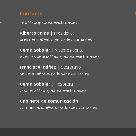
Contacto
s
info@abogadosdevictimas.es
s
Alberto Salas
| Presidente
presidencia@abogadosdevictimas.es
Gema Sobaler
| Vicepresidenta
vicepresidencia@abogadosdevictimas.es
Francisco Idáñez
| Secretario
secretaria@abogadosdevictimas.es
Gema Sobaler
| Tesorera
tesorera@abogadosdevictimas.es
Gabinete de comunicación
comunicacion@abogadosdevictimas.es