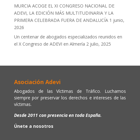
MURCIA ACOGE EL XI CONGRESO NACIONAL DE
ADEVI, LA EDICIÓN MÁS MULTITUDINARIA Y LA
PRIMERA CELEBRADA FUERA DE ANDALUCÍA
1 junio,
2026
Un centenar de abogados especializados reunidos en
el X Congreso de ADEVI en Almería
2 julio, 2025
Asociación Adevi
Abogados de las Víctimas de Tráfico. Luchamos
siempre por preservar los derechos e intereses de las
víctimas.
Desde 2011 con presencia en toda España.
Únete a nosotros