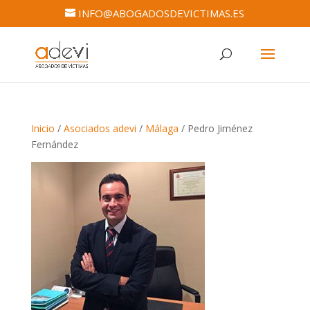
INFO@ABOGADOSDEVICTIMAS.ES
Inicio
/
Asociados adevi
/
Málaga
/ Pedro Jiménez
Fernández