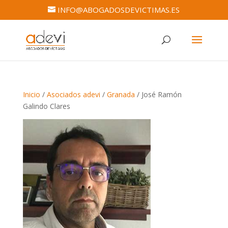
INFO@ABOGADOSDEVICTIMAS.ES
Inicio
/
Asociados adevi
/
Granada
/ José Ramón
Galindo Clares