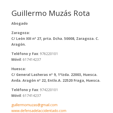
Guillermo Muzás Rota
Abogado
Zaragoza:
C/ León XIII nº 27, prta. Dcha. 50008, Zaragoza. C.
Aragón.
Teléfono y Fax
: 976220101
Móvil
: 617414237
Huesca:
C/ General Lasheras nº 9, 1ºIzda. 22003, Huesca.
Avda. Aragón nº 22, Entlo.A. 22520 Fraga, Huesca.
Teléfono y Fax
: 974220101
Móvil
: 617414237
guillermomuzas@gmail.com
www.defensadelaccidentado.com