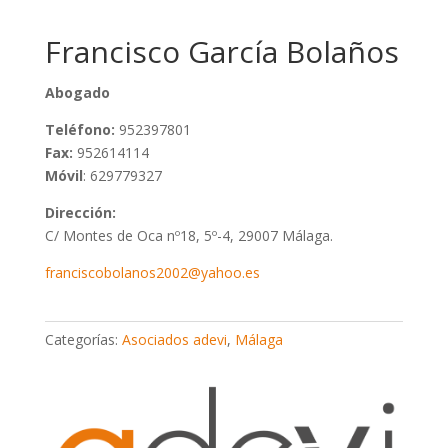
Francisco García Bolaños
Abogado
Teléfono:
952397801
Fax:
952614114
Móvil
: 629779327
Dirección:
C/ Montes de Oca nº18, 5º-4, 29007 Málaga.
franciscobolanos2002@yahoo.es
Categorías:
Asociados adevi
,
Málaga