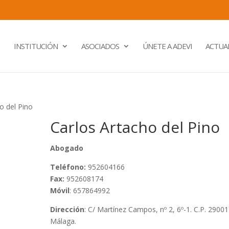
INSTITUCIÓN
ASOCIADOS
ÚNETE A ADEVI
ACTUA
o del Pino
Carlos Artacho del Pino
Abogado
Teléfono:
952604166
Fax:
952608174
Móvil
: 657864992
Dirección
: C/ Martínez Campos, nº 2, 6º-1. C.P. 29001
Málaga.