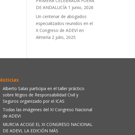
PRIMERA CELEBRADA FUERA
DE ANDALUCÍA
1 junio, 2026
Un centenar de abogados
especializados reunidos en el
X Congreso de ADEVI en
Almería
2 julio, 2025
Noticias
Alberto Salas participa en el taller práctico
sobre litigios de Responsabilidad Civil y
Seguros organizado por el ICAS
Todas las imágenes del XI Congreso Nacional
de ADEVI
MURCIA ACOGE EL XI CONGRESO NACIONAL
DE ADEVI, LA EDICIÓN MÁS