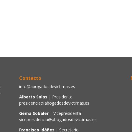
Contacto
s
info@abogadosdevictimas.es
s
Alberto Salas
| Presidente
presidencia@abogadosdevictimas.es
Gema Sobaler
| Vicepresidenta
vicepresidencia@abogadosdevictimas.es
Francisco Idáñez
| Secretario