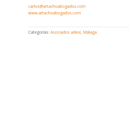
carlos@artachoabogados.com
www.artachoabogados.com
Categorías:
Asociados adevi
,
Málaga