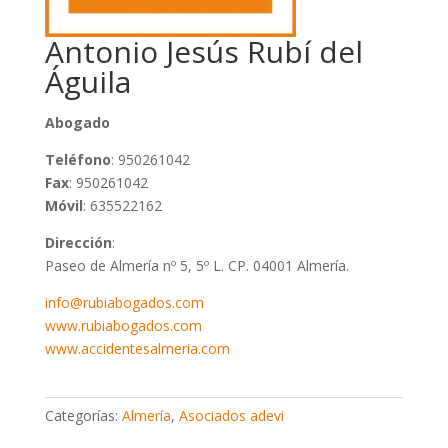
Antonio Jesús Rubí del
Águila
Abogado
Teléfono
: 950261042
Fax
: 950261042
Móvil
: 635522162
Dirección
:
Paseo de Almería nº 5, 5º L. CP. 04001 Almería.
info@rubiabogados.com
www.rubiabogados.com
www.accidentesalmeria.com
Categorías:
Almería
,
Asociados adevi