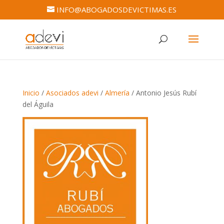
INFO@ABOGADOSDEVICTIMAS.ES
Inicio
/
Asociados adevi
/
Almería
/ Antonio Jesús Rubí
del Águila