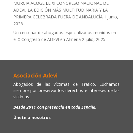
MURCIA ACOGE EL XI CONGRESO NACIONAL DE
ADEVI, LA EDICIÓN MÁS MULTITUDINARIA Y LA
PRIMERA CELEBRADA FUERA DE ANDALUCÍA
1 junio,
2026
Un centenar de abogados especializados reunidos en
el X Congreso de ADEVI en Almería
2 julio, 2025
Asociación Adevi
Abogados de las Víctimas de Tráfico. Luchamos
siempre por preservar los derechos e intereses de las
víctimas.
Desde 2011 con presencia en toda España.
Únete a nosotros