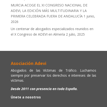
MURCIA ACOGE EL XI CONGRESO NACIONAL DE
ADEVI, LA EDICIÓN MÁS MULTITUDINARIA Y LA
PRIMERA CELEBRADA FUERA DE ANDALUCÍA
1 junio,
2026
Un centenar de abogados especializados reunidos en
el X Congreso de ADEVI en Almería
2 julio, 2025
Asociación Adevi
Abogados de las Víctimas de Tráfico. Luchamos
siempre por preservar los derechos e intereses de las
víctimas.
Desde 2011 con presencia en toda España.
Únete a nosotros